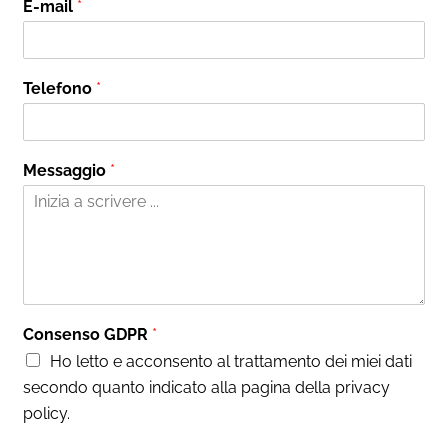
E-mail
*
m
g
e
n
o
m
e
Telefono
*
Messaggio
*
Consenso GDPR
*
Ho letto e acconsento al trattamento dei miei dati
secondo quanto indicato alla pagina della privacy
policy.