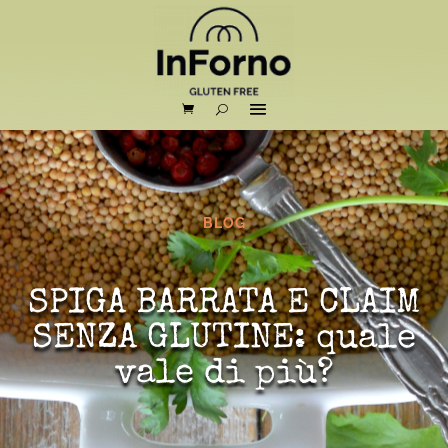
BLOG
SPIGA BARRATA E CLAIM
SENZA GLUTINE: quale
vale di più?