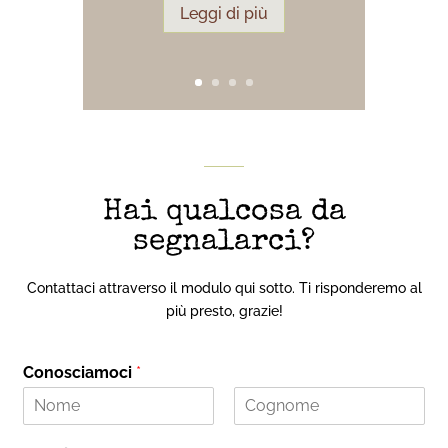
Leggi di più
Hai qualcosa da
segnalarci?
Contattaci attraverso il modulo qui sotto. Ti risponderemo al
più presto, grazie!
Conosciamoci
*
N
C
o
o