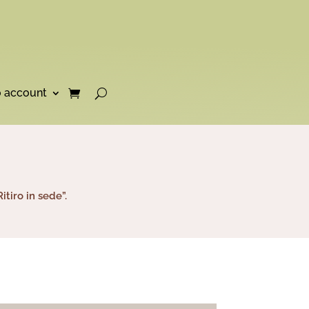
o account
tiro in sede”.