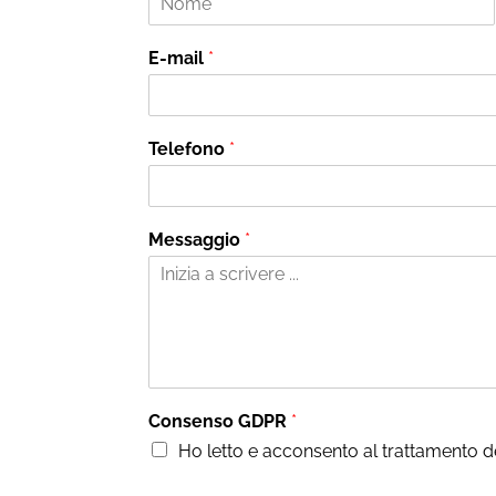
N
o
E-mail
*
m
e
Telefono
*
Messaggio
*
Consenso GDPR
*
Ho letto e acconsento al trattamento de