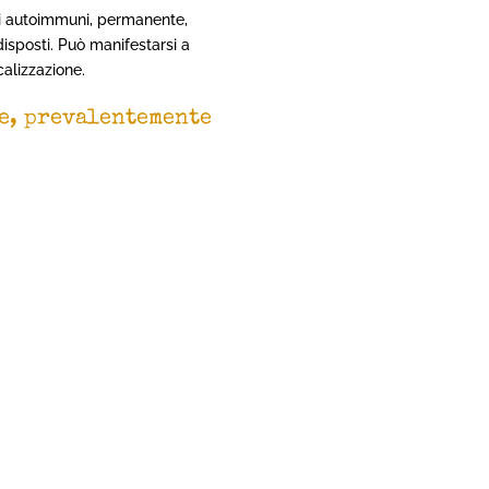
tti autoimmuni, permanente,
isposti. Può manifestarsi a
calizzazione.
ne, prevalentemente