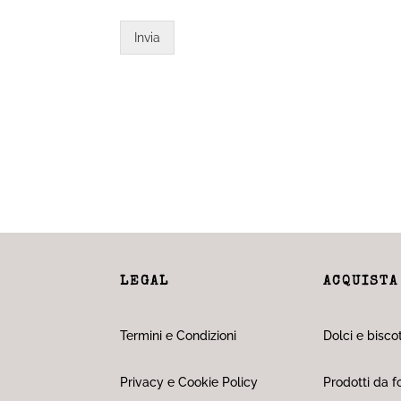
Invia
LEGAL
ACQUISTA
Termini e Condizioni
Dolci e biscot
Privacy e Cookie Policy
Prodotti da f