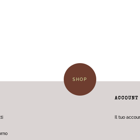
SHOP
ACCOUNT
ti
Il tuo accou
orno