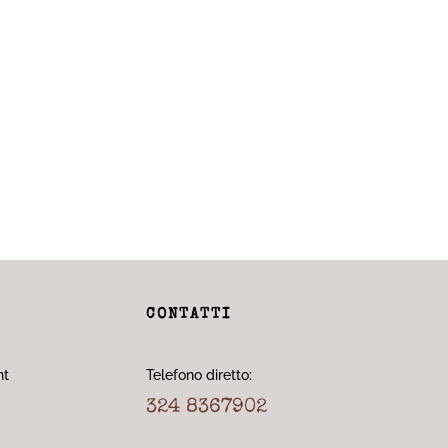
CONTATTI
nt
Telefono diretto:
324 8367902