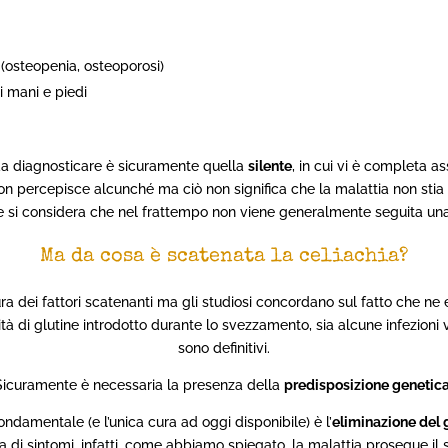
(osteopenia, osteoporosi)
i mani e piedi
a diagnosticare è sicuramente quella
silente
, in cui vi è completa a
o non percepisce alcunché ma ciò non significa che la malattia non stia
se si considera che nel frattempo non viene generalmente seguita una 
Ma da cosa è scatenata la celiachia?
ra dei fattori scatenanti ma gli studiosi concordano sul fatto che ne 
tà di glutine introdotto durante lo svezzamento, sia alcune infezioni vir
sono definitivi.
Sicuramente è necessaria la presenza della
predisposizione genetic
fondamentale (e l’unica cura ad oggi disponibile) è l’
eliminazione del 
a di sintomi, infatti, come abbiamo spiegato, la malattia prosegue i