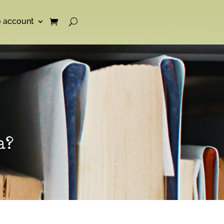
o account
a?