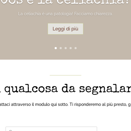
Cos’è la celiachia?
La celiachia è una patologia! Facciamo chiarezza.
Leggi di più
 qualcosa da segnala
ttaci attraverso il modulo qui sotto. Ti risponderemo al più presto, g