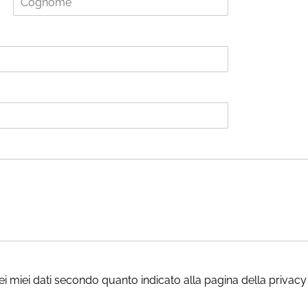
C
o
g
n
o
m
e
i miei dati secondo quanto indicato alla pagina della privacy 