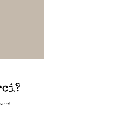
rci?
razie!