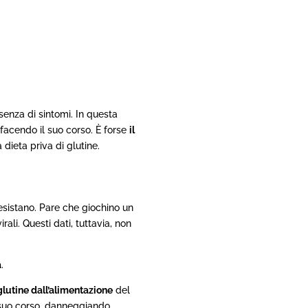
ssenza di sintomi. In questa
 facendo il suo corso. È forse
il
dieta priva di glutine.
esistano. Pare che giochino un
ali. Questi dati, tuttavia, non
a
.
glutine dall’alimentazione
del
l suo corso, danneggiando