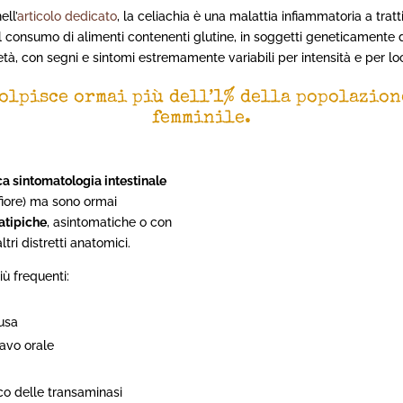
ll’
articolo dedicato
, la celiachia è una malattia infiammatoria a tra
al consumo di alimenti contenenti glutine, in soggetti geneticamente d
à, con segni e sintomi estremamente variabili per intensità e per lo
olpisce ormai più dell’1% della popolazio
femminile.
ca sintomatologia intestinale
nfiore) ma sono ormai
 atipiche
, asintomatiche o con
tri distretti anatomici.
ù frequenti:
usa
cavo orale
co delle transaminasi