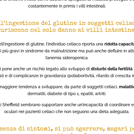
costantemente in primis i villi intestinali.
l’ingestione del glutine in soggetti celiac
auriscono nel solo danno ai villi intestina
l’ingestione di glutine, l’individuo celiaco riporta una
ridotta capacit
i più gravi in sindrome da malnutrizione ma può anche defluire in alt
l’anemia sideropenica.
si pone anche un rischio legato allo sviluppo di
disturbi della fertilità
 e di complicanze in gravidanza (poliabortività, ritardo di crescita i
 maggiore tendenza a sviluppare, da parte di soggetti celiaci,
malatt
dermatiti, diabete di tipo 1, epatiti, artriti.
 di Sheffield sembrano supportare anche un’incapacità di coordinare e
oculari nei pazienti celiaci che non seguono una dieta adeguata.
ssenza di sintomi, si può sgarrare, magari 