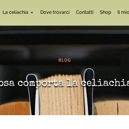
La celiachia
Dove trovarci
Contatti
Shop
Il mi
BLOG
osa comporta la celiachi