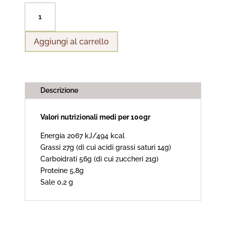
ESSENZIALI
quantità
Aggiungi al carrello
Descrizione
Valori nutrizionali medi per 100gr
Energia 2067 kJ/494 kcal
Grassi 27g (di cui acidi grassi saturi 14g)
Carboidrati 56g (di cui zuccheri 21g)
Proteine 5,8g
Sale 0,2 g