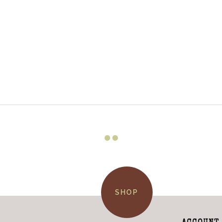

SHOP