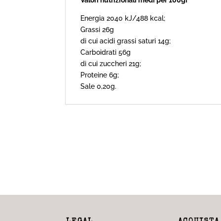
Valori nutrizionali medi per 100gr
Energia 2040 kJ/488 kcal;
Grassi 26g
di cui acidi grassi saturi 14g;
Carboidrati 56g
di cui zuccheri 21g;
Proteine 6g;
Sale 0,20g.