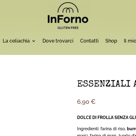
La celiachia
Dove trovarci
Contatti
Shop
Il mi
ESSENZIALI 
6,90
€
DOLCE DI FROLLA SENZA GL
Ingredienti: farina di riso,
burr
mais), farina di mais, tuorlo d’