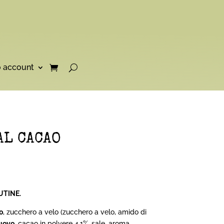
o account
AL CACAO
UTINE.
o
, zucchero a velo (zucchero a velo, amido di
uovo
, cacao in polvere 4,1%, sale, aroma